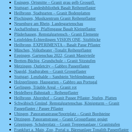
Essingen, Ortsmitte – Granit grau gelb Grosspfl.
Stuttgart, Landesbibliothek Basalt Reihenpflaster
Heilbronn, Stadtgarten – Granit Bodenplatten
Plochingen, Musikzentrum Granit Reihenpflaster
Neuenburg am Rhein, Landesgartenschau
Aschaffenburg, Pfaffengasse Basalt Kleinpflaster
Plüderhausen, Remstalgartensch.- Granit Elemente
Leinfelden-Echterdingen VISION ONE, Sitzblöcke
Heilbronn, EXPERIMENTA – Basalt Passe Pflaster
München, Volkstheater -Tonalit Reihenpflaster
Eppingen, Gartenschau 2022, Granit Massivteile
Bretten-Büchig, Grundschule – Granit Sitzstufen
Metzingen, Outletcity – Gabbro Passepflaster
Nagold, Stadtgraben – Granit Grosspflaster
Stuttgart, Lenzhalde – Sandstein Verblendmauer
Holzgerlingen, Hausgarten – Gabbro aus Portugal
Gerlingen, Träuble Areal – Granit rot
Heidelberg-Bahnstadt – Reihenpflaster
Heilbronn, Ahornhof – Granit Passee Pflaster, Stufen, Platten
Schwäbisch Gmünd, Remstalgartenschau, Königsturm – Granit
Passepflaster / Passee Pflaster
Uhingen, Panoramastrasse/Sportplatz – Granit Bordsteine
Ditzingen, Panoramstrasse – Granit Grosspflaster gesägt
Göppingen, Schulerplatz – Granit Treppenanlage / Granitstufen
Frankfurt a. Main, Zoo, Portal u. Bärenanlage Tonalith Passepflaster