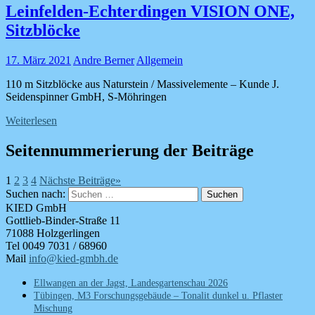
Leinfelden-Echterdingen VISION ONE,
Sitzblöcke
17. März 2021
Andre Berner
Allgemein
110 m Sitzblöcke aus Naturstein / Massivelemente – Kunde J.
Seidenspinner GmbH, S-Möhringen
Weiterlesen
Seitennummerierung der Beiträge
1
2
3
4
Nächste Beiträge
»
Suchen nach:
Suchen
KIED GmbH
Gottlieb-Binder-Straße 11
71088 Holzgerlingen
Tel 0049 7031 / 68960
Mail
info@kied-gmbh.de
Ellwangen an der Jagst, Landesgartenschau 2026
Tübingen, M3 Forschungsgebäude – Tonalit dunkel u. Pflaster
Mischung