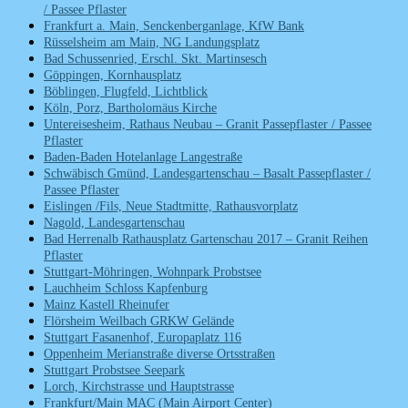
/ Passee Pflaster
Frankfurt a. Main, Senckenberganlage, KfW Bank
Rüsselsheim am Main, NG Landungsplatz
Bad Schussenried, Erschl. Skt. Martinsesch
Göppingen, Kornhausplatz
Böblingen, Flugfeld, Lichtblick
Köln, Porz, Bartholomäus Kirche
Untereisesheim, Rathaus Neubau – Granit Passepflaster / Passee
Pflaster
Baden-Baden Hotelanlage Langestraße
Schwäbisch Gmünd, Landesgartenschau – Basalt Passepflaster /
Passee Pflaster
Eislingen /Fils, Neue Stadtmitte, Rathausvorplatz
Nagold, Landesgartenschau
Bad Herrenalb Rathausplatz Gartenschau 2017 – Granit Reihen
Pflaster
Stuttgart-Möhringen, Wohnpark Probstsee
Lauchheim Schloss Kapfenburg
Mainz Kastell Rheinufer
Flörsheim Weilbach GRKW Gelände
Stuttgart Fasanenhof, Europaplatz 116
Oppenheim Merianstraße diverse Ortsstraßen
Stuttgart Probstsee Seepark
Lorch, Kirchstrasse und Hauptstrasse
Frankfurt/Main MAC (Main Airport Center)