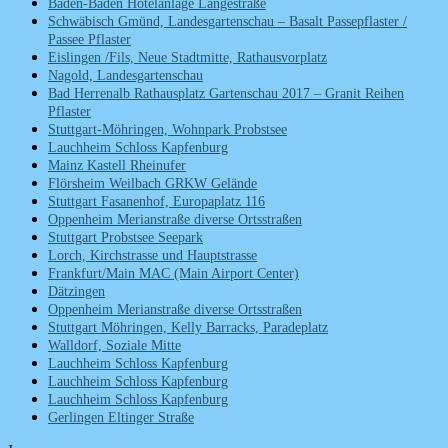
Baden-Baden Hotelanlage Langestraße
Schwäbisch Gmünd, Landesgartenschau – Basalt Passepflaster /
Passee Pflaster
Eislingen /Fils, Neue Stadtmitte, Rathausvorplatz
Nagold, Landesgartenschau
Bad Herrenalb Rathausplatz Gartenschau 2017 – Granit Reihen
Pflaster
Stuttgart-Möhringen, Wohnpark Probstsee
Lauchheim Schloss Kapfenburg
Mainz Kastell Rheinufer
Flörsheim Weilbach GRKW Gelände
Stuttgart Fasanenhof, Europaplatz 116
Oppenheim Merianstraße diverse Ortsstraßen
Stuttgart Probstsee Seepark
Lorch, Kirchstrasse und Hauptstrasse
Frankfurt/Main MAC (Main Airport Center)
Dätzingen
Oppenheim Merianstraße diverse Ortsstraßen
Stuttgart Möhringen, Kelly Barracks, Paradeplatz
Walldorf, Soziale Mitte
Lauchheim Schloss Kapfenburg
Lauchheim Schloss Kapfenburg
Lauchheim Schloss Kapfenburg
Gerlingen Eltinger Straße