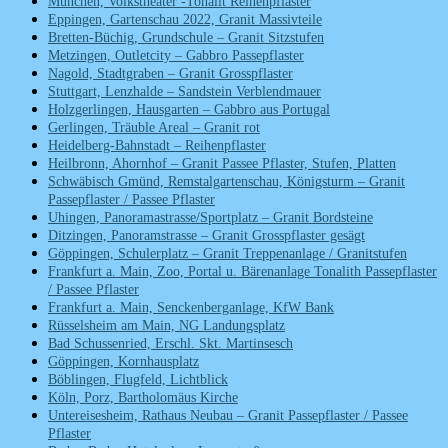
München, Volkstheater -Tonalit Reihenpflaster
Eppingen, Gartenschau 2022, Granit Massivteile
Bretten-Büchig, Grundschule – Granit Sitzstufen
Metzingen, Outletcity – Gabbro Passepflaster
Nagold, Stadtgraben – Granit Grosspflaster
Stuttgart, Lenzhalde – Sandstein Verblendmauer
Holzgerlingen, Hausgarten – Gabbro aus Portugal
Gerlingen, Träuble Areal – Granit rot
Heidelberg-Bahnstadt – Reihenpflaster
Heilbronn, Ahornhof – Granit Passee Pflaster, Stufen, Platten
Schwäbisch Gmünd, Remstalgartenschau, Königsturm – Granit
Passepflaster / Passee Pflaster
Uhingen, Panoramastrasse/Sportplatz – Granit Bordsteine
Ditzingen, Panoramstrasse – Granit Grosspflaster gesägt
Göppingen, Schulerplatz – Granit Treppenanlage / Granitstufen
Frankfurt a. Main, Zoo, Portal u. Bärenanlage Tonalith Passepflaster
/ Passee Pflaster
Frankfurt a. Main, Senckenberganlage, KfW Bank
Rüsselsheim am Main, NG Landungsplatz
Bad Schussenried, Erschl. Skt. Martinsesch
Göppingen, Kornhausplatz
Böblingen, Flugfeld, Lichtblick
Köln, Porz, Bartholomäus Kirche
Untereisesheim, Rathaus Neubau – Granit Passepflaster / Passee
Pflaster