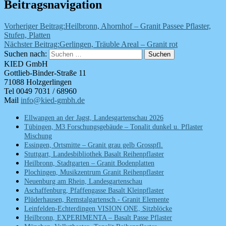
Beitragsnavigation
Vorheriger Beitrag:
Heilbronn, Ahornhof – Granit Passee Pflaster,
Stufen, Platten
Nächster Beitrag:
Gerlingen, Träuble Areal – Granit rot
Suchen nach:
Suchen
KIED GmbH
Gottlieb-Binder-Straße 11
71088 Holzgerlingen
Tel 0049 7031 / 68960
Mail
info@kied-gmbh.de
Ellwangen an der Jagst, Landesgartenschau 2026
Tübingen, M3 Forschungsgebäude – Tonalit dunkel u. Pflaster
Mischung
Essingen, Ortsmitte – Granit grau gelb Grosspfl.
Stuttgart, Landesbibliothek Basalt Reihenpflaster
Heilbronn, Stadtgarten – Granit Bodenplatten
Plochingen, Musikzentrum Granit Reihenpflaster
Neuenburg am Rhein, Landesgartenschau
Aschaffenburg, Pfaffengasse Basalt Kleinpflaster
Plüderhausen, Remstalgartensch.- Granit Elemente
Leinfelden-Echterdingen VISION ONE, Sitzblöcke
Heilbronn, EXPERIMENTA – Basalt Passe Pflaster