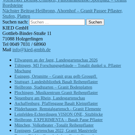
Bordsteine
Nächster Beitrag:
Heilbronn, Ahornhof – Granit Passee Pflaster,
Stufen, Platten
Suchen nach:
Suchen
KIED GmbH
Gottlieb-Binder-Straße 11
71088 Holzgerlingen
Tel 0049 7031 / 68960
Mail
info@kied-gmbh.de
Ellwangen an der Jagst, Landesgartenschau 2026
Tübingen, M3 Forschungsgebäude – Tonalit dunkel u. Pflaster
Mischung
Essingen, Ortsmitte – Granit grau gelb Grosspfl.
Stuttgart, Landesbibliothek Basalt Reihenpflaster
Heilbronn, Stadtgarten – Granit Bodenplatten
Plochingen, Musikzentrum Granit Reihenpflaster
Neuenburg am Rhein, Landesgartenschau
Aschaffenburg, Pfaffengasse Basalt Kleinpflaster
Plüderhausen, Remstalgartensch.- Granit Elemente
Leinfelden-Echterdingen VISION ONE, Sitzblöcke
Heilbronn, EXPERIMENTA – Basalt Passe Pflaster
München, Volkstheater -Tonalit Reihenpflaster
Eppingen, Gartenschau 2022, Granit Massivteile