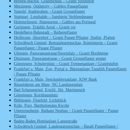
Bretten-Büchig, Grundschule – Granit Sitzstufen
Metzingen, Outletcity – Gabbro Passepflaster
Nagold, Stadtgraben – Granit Grosspflaster
Stuttgart, Lenzhalde – Sandstein Verblendmauer
Holzgerlingen, Hausgarten – Gabbro aus Portugal
Gerlingen, Träuble Areal – Granit rot
Heidelberg-Bahnstadt – Reihenpflaster
Heilbronn, Ahornhof – Granit Passee Pflaster, Stufen, Platten
Schwäbisch Gmünd, Remstalgartenschau, Königsturm – Granit
Passepflaster / Passee Pflaster
Uhingen, Panoramastrasse/Sportplatz – Granit Bordsteine
Ditzingen, Panoramstrasse – Granit Grosspflaster gesägt
Göppingen, Schulerplatz – Granit Treppenanlage / Granitstufen
Frankfurt a. Main, Zoo, Portal u. Bärenanlage Tonalith Passepflaster
/ Passee Pflaster
Frankfurt a. Main, Senckenberganlage, KfW Bank
Rüsselsheim am Main, NG Landungsplatz
Bad Schussenried, Erschl. Skt. Martinsesch
Göppingen, Kornhausplatz
Böblingen, Flugfeld, Lichtblick
Köln, Porz, Bartholomäus Kirche
Untereisesheim, Rathaus Neubau – Granit Passepflaster / Passee
Pflaster
Baden-Baden Hotelanlage Langestraße
Schwäbisch Gmünd, Landesgartenschau – Basalt Passepflaster /