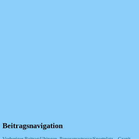
Beitragsnavigation
Vorheriger Beitrag:
Uhingen, Panoramastrasse/Sportplatz – Granit